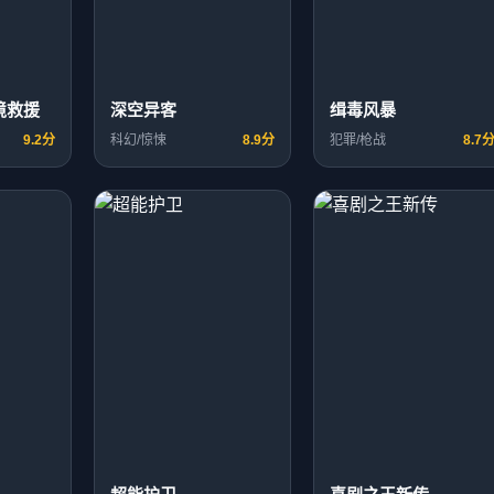
境救援
深空异客
缉毒风暴
9.2分
科幻/惊悚
8.9分
犯罪/枪战
8.7