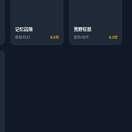
记忆囚笼
荒野狂怒
分
悬疑/科幻
8.5分
冒险/动作
8.3分