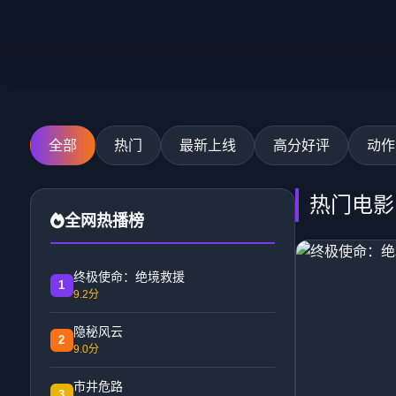
全部
热门
最新上线
高分好评
动作
热门电影
全网热播榜
终极使命：绝境救援
1
9.2分
隐秘风云
2
9.0分
市井危路
3