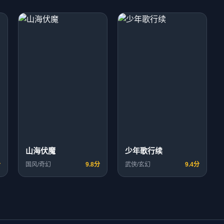
山海伏魔
少年歌行续
分
国风/奇幻
9.8分
武侠/玄幻
9.4分