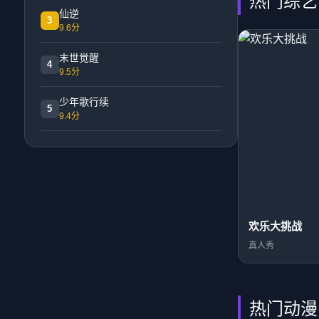
热门综艺
仙逆
3
9.6分
末世觉醒
4
9.5分
少年歌行续
5
9.4分
欢乐大挑战
真人秀
热门动漫