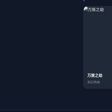
万族之劫
玄幻/热血