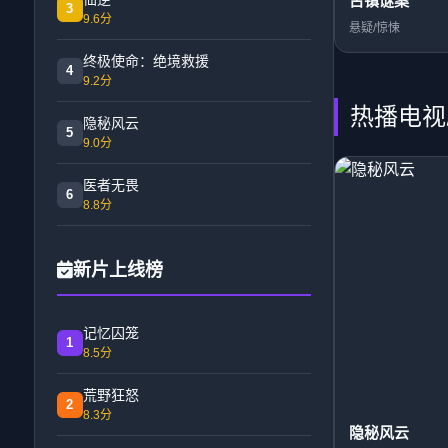
古镇谜案
3
9.6分
悬疑/惊悚
终极使命：绝境救援
4
9.2分
热播电视
隐秘风云
5
9.0分
医者无畏
6
8.8分
新片上线榜
记忆囚笼
1
8.5分
荒野狂怒
2
8.3分
隐秘风云