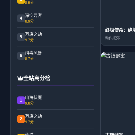
8.9分
深空异客
4
8.9分
终极使命：绝
万族之劫
5
动作/犯罪
9.7分
缉毒风暴
6
8.7分
全站高分榜
山海伏魔
1
9.8分
万族之劫
2
9.7分
仙逆