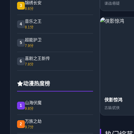
锦绣长安
谍战/悬疑
3
8.6分
音乐之王
4
8.1分
超能护卫
5
7.9分
喜剧之王新传
6
7.8分
动漫热度榜
侠影惊鸿
山海伏魔
1
古装/武侠
9.8分
万族之劫
2
9.7分