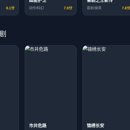
超能护卫
喜剧之王新传
8.1分
动作/科幻
7.9分
喜剧/搞笑
7.8
剧
市井危路
锦绣长安