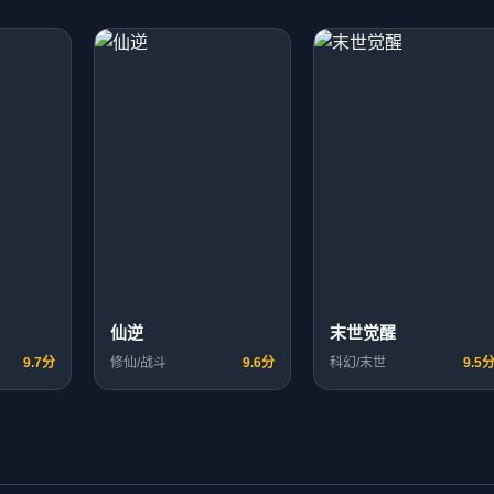
仙逆
末世觉醒
9.7分
修仙/战斗
9.6分
科幻/末世
9.5